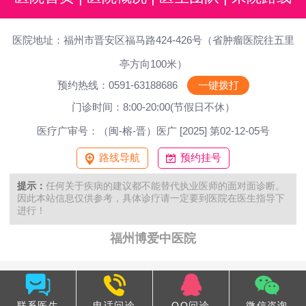
医院地址：福州市晋安区福马路424-426号（省肿瘤医院往五里
亭方向100米）
预约热线：0591-63188686
一键拨打
门诊时间：8:00-20:00(节假日不休）
医疗广审号：（闽-榕-晋）医广 [2025] 第02-12-05号
路线导航
预约挂号
提示：
任何关于疾病的建议都不能替代执业医师的面对面诊断。
因此本站信息仅供参考，具体诊疗请一定要到医院在医生指导下
进行！
福州博爱中医院
联系医生
电话问诊
QQ问诊
微信咨询