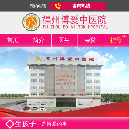
咨询热线
预约电话
首页
简介
医生
荣誉
挂号
生孩子
—是博爱的事