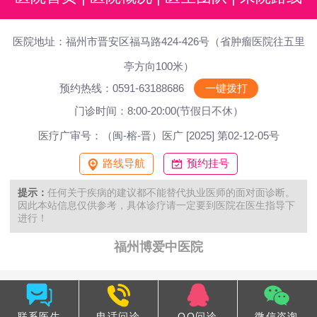
医院地址：福州市晋安区福马路424-426号（省肿瘤医院往五里
亭方向100米）
预约热线：0591-63188686
一键拨打
门诊时间：8:00-20:00(节假日不休）
医疗广审号：（闽-榕-晋）医广 [2025] 第02-12-05号
路线导航
预约挂号
提示：
任何关于疾病的建议都不能替代执业医师的面对面诊断。
因此本站信息仅供参考，具体诊疗请一定要到医院在医生指导下
进行！
福州博爱中医院
联系医生
电话问诊
QQ问诊
微信咨询