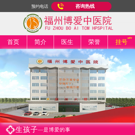
咨询热线
预约电话
首页
简介
医生
荣誉
挂号
生孩子
—是博爱的事