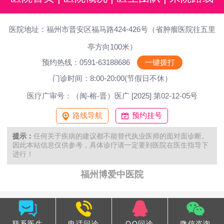
医院地址：福州市晋安区福马路424-426号（省肿瘤医院往五里
亭方向100米）
预约热线：0591-63188686
一键拨打
门诊时间：8:00-20:00(节假日不休）
医疗广审号：（闽-榕-晋）医广 [2025] 第02-12-05号
路线导航
预约挂号
提示：
任何关于疾病的建议都不能替代执业医师的面对面诊断。
因此本站信息仅供参考，具体诊疗请一定要到医院在医生指导下
进行！
福州博爱中医院
联系医生
电话问诊
QQ问诊
微信咨询