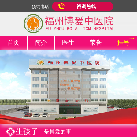
咨询热线
预约电话
首页
简介
医生
荣誉
挂号
生孩子
—是博爱的事