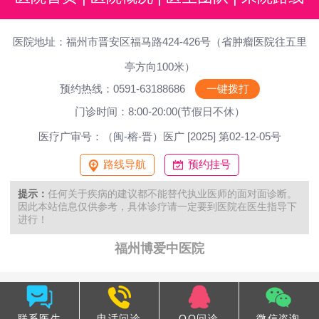
医院地址：福州市晋安区福马路424-426号（省肿瘤医院往五里
亭方向100米）
预约热线：0591-63188686
一键拨打
门诊时间：8:00-20:00(节假日不休）
医疗广审号：（闽-榕-晋）医广 [2025] 第02-12-05号
路线导航
预约挂号
提示：
任何关于疾病的建议都不能替代执业医师的面对面诊断。
因此本站信息仅供参考，具体诊疗请一定要到医院在医生指导下
进行！
福州博爱中医院
联系医生
电话问诊
QQ问诊
微信咨询