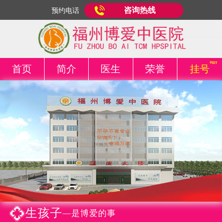
咨询热线
预约电话
首页
简介
医生
荣誉
挂号
生孩子
—是博爱的事